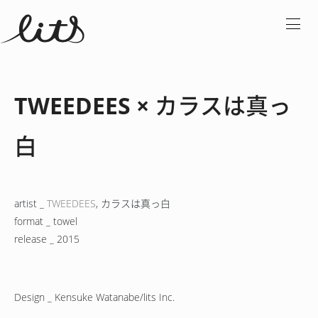
TWEEDEES × カラスは真っ
白
artist _
TWEEDEES
, カラスは真っ白
format _ towel
release _ 2015
Design _ Kensuke Watanabe/lits Inc.