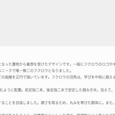
になった置物から着想を受けたデザインです。一般にフクロウのロゴや
ユニークで唯一無二のフクロウとなりました。
ての曲線を正円で描いています。フクロウの羽角は、学びを中核に据え
掴むように配置。前足指二本、後足指二本で安定した掴み方※。加えて
することを目指しました。硬さを取るため、丸みを帯びた胴体に。また