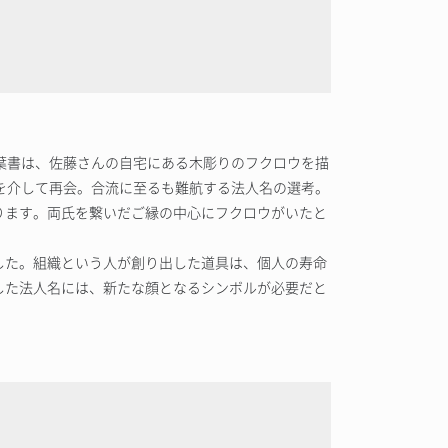
葉書は、佐藤さんの自宅にある木彫りのフクロウを描
を介して再会。合流に至るも難航する法人名の選考。
ります。両氏を繋いだご縁の中心にフクロウがいたと
した。組織という人が創り出した道具は、個人の寿命
した法人名には、新たな顔となるシンボルが必要だと