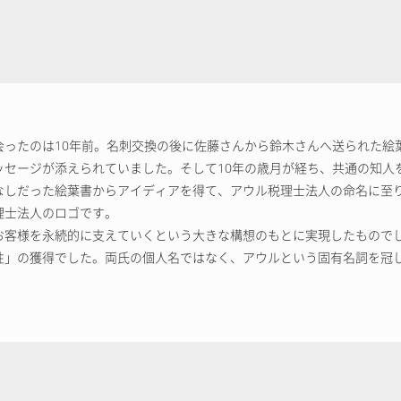
会ったのは10年前。名刺交換の後に佐藤さんから鈴木さんへ送られた絵
ッセージが添えられていました。そして10年の歳月が経ち、共通の知人
なしだった絵葉書からアイディアを得て、アウル税理士法人の命名に至
理士法人のロゴです。
お客様を永続的に支えていくという大きな構想のもとに実現したもので
性」の獲得でした。両氏の個人名ではなく、アウルという固有名詞を冠